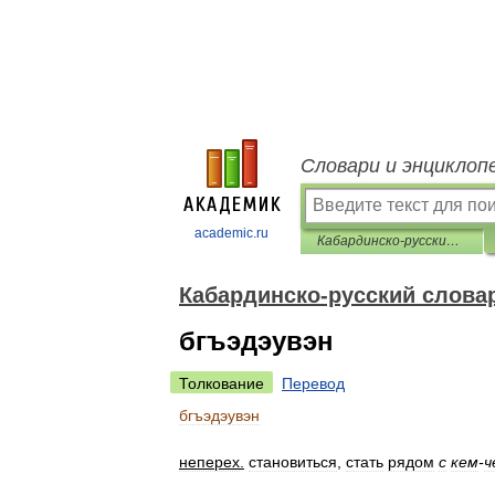
Словари и энциклоп
academic.ru
Кабардинско-русский словарь
Кабардинско-русский слова
бгъэдэувэн
Толкование
Перевод
бгъэдэувэн
неперех
.
становиться
,
стать
рядом
с
кем
-
ч