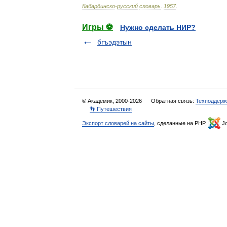
Кабардинско
-
русский
словарь
.
1957
.
Игры ⚽
Нужно сделать НИР?
бгъэдэтын
© Академик, 2000-2026
Обратная связь:
Техподдерж
👣 Путешествия
Экспорт словарей на сайты
, сделанные на PHP,
Jo