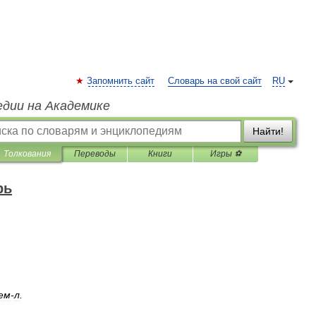
Запомнить сайт
Словарь на свой сайт
RU
едии на Академике
Найти!
Толкования
Переводы
Книги
Игры ⚽
рь
ем
-
л
.