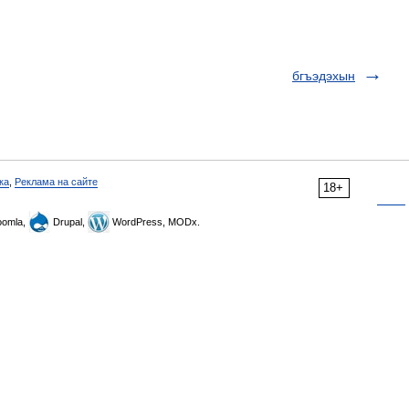
бгъэдэхын
ка
,
Реклама на сайте
18+
omla,
Drupal,
WordPress, MODx.